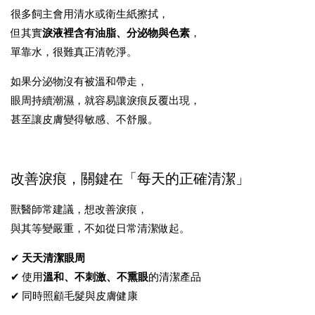
很多飼主會用清水或衛生紙擦拭，
但其實
淚液裡含有油脂、分泌物與色素
，
單靠水，很難真正清乾淨。
如果分泌物沒有被溫和帶走，
眼周持續潮濕，就容易讓淚痕反覆出現，
甚至讓皮膚變得敏感、不舒服。
改善淚痕，關鍵在「每天的正確清潔」
獸醫師常建議，想改善淚痕，
與其等變嚴重，不如從日常清潔做起。
✔
天天清潔眼周
✔ 使用
溫和、不刺激、不熏眼
的清潔產品
✔ 同時照顧毛髮與皮膚健康