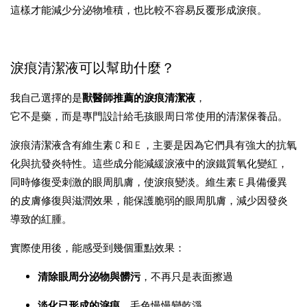
這樣才能減少分泌物堆積，也比較不容易反覆形成淚痕。
淚痕清潔液可以幫助什麼？
我自己選擇的是
獸醫師推薦的淚痕清潔液
，
它不是藥，而是專門設計給毛孩眼周日常使用的清潔保養品。
淚痕清潔液含有維生素 C 和 E ，主要是因為它們具有強大的抗氧
化與抗發炎特性。這些成分能減緩淚液中的淚鐵質氧化變紅，
同時修復受刺激的眼周肌膚，使淚痕變淡。維生素 E 具備優異
的皮膚修復與滋潤效果，能保護脆弱的眼周肌膚，減少因發炎
導致的紅腫。
實際使用後，能感受到幾個重點效果：
清除眼周分泌物與髒污
，不再只是表面擦過
淡化已形成的淚痕
，毛色慢慢變乾淨