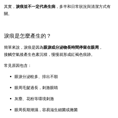
其實，
淚痕並不一定代表生病
，多半和日常狀況與清潔方式有
關。
淚痕是怎麼產生的？
簡單來說，淚痕是因為
眼淚或分泌物長時間停留在眼周
，
接觸空氣後產生色素沉積，慢慢就形成紅褐色痕跡。
常見原因包含：
眼淚分泌較多、排出不順
眼周毛髮過長，刺激眼睛
灰塵、花粉等環境刺激
眼周長期潮濕，容易滋生細菌或黴菌