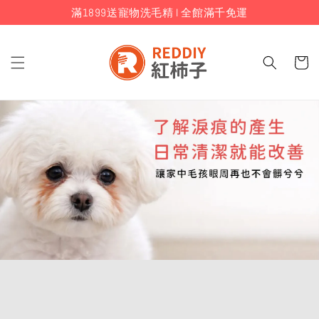
滿1899送寵物洗毛精 I 全館滿千免運