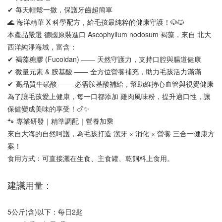
✔ 每天輕鬆一撒，保護牙齒超簡單
🌊 海洋精華 X 科學配方，給毛孩最純粹的健康守護！🐶🐱
本產品嚴選 德國原裝進口 Ascophyllum nodosum 褐藻，來自 北大
西洋純淨海域，富含：
✔ 褐藻糖膠 (Fucoidan) —— 天然守護力，支持口腔與腸道健康
✔ 微量元素 & 胺基酸 —— 全方位營養補充，助力毛孩活力滿滿
✔ 高品質牛磺酸 —— 必需胺基酸補給，幫助維持心血管與視覺健康
為了讓毛孩愛上健康，每一口都添加 雞肉風味粉，提升適口性，讓
保健變成美味的享受！🍗✨
🐾 專業研發｜精準調配｜營養加乘
來自大海的自然呵護，為毛孩打造 潔牙 × 消化 × 營養 三合一健康方
案！
食用方式：可直接灑在生食、主食罐、乾飼料上食用。
建議用量：
5公斤(含)以下：每日2匙