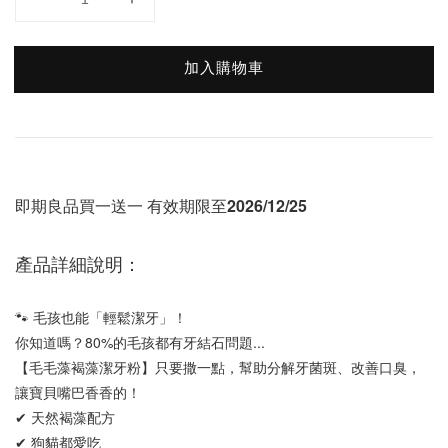
加入購物車
即期良品買一送一 有效期限至2026/12/25
產品詳細說明：
🐾 毛孩也能「輕鬆潔牙」！
你知道嗎？80%的毛孩都有牙結石問題...
【毛毛藻褐藻潔牙粉】只要撒一點，幫助分解牙菌斑、改善口臭，
讓寶貝嘴巴香香的！
✔ 天然褐藻配方
✔ 狗貓都愛吃