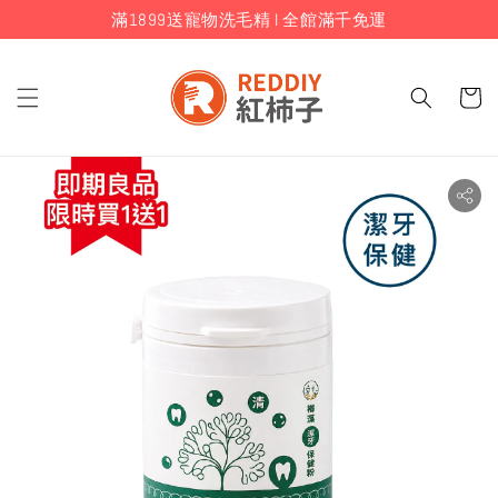
滿1899送寵物洗毛精 I 全館滿千免運