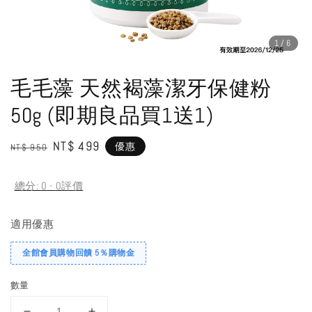
1
/6
毛毛藻 天然褐藻潔牙保健粉
50g (即期良品買1送1)
Regular
Sale
NT$ 499
優惠
NT$ 950
price
price
總分:
0
-
0
評價
適用優惠
全館會員購物回饋 5％購物金
數量